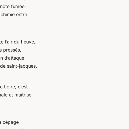
 note fumée,
alchimie entre
 l’air du fleuve,
s pressés,
in d’attaque
 de saint-jacques.
 Loire, c’est
male et maîtrise
Ce cépage