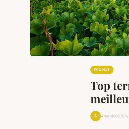
PRODUIT
Top ter
meilleu
A
Amable
09/04/