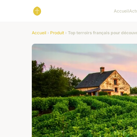
Accueil
Act
Accueil
›
Produit
›
Top terroirs français pour découvr