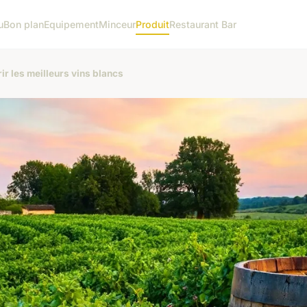
u
Bon plan
Equipement
Minceur
Produit
Restaurant Bar
ir les meilleurs vins blancs