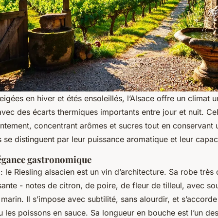
eigées en hiver et étés ensoleillés, l’Alsace offre un climat u
 avec des écarts thermiques importants entre jour et nuit. C
lentement, concentrant arômes et sucres tout en conservant u
cs se distinguent par leur puissance aromatique et leur capacité
élégance gastronomique
 : le Riesling alsacien est un vin d’architecture. Sa robe très
ante - notes de citron, de poire, de fleur de tilleul, avec s
marin. Il s’impose avec subtilité, sans alourdir, et s’accord
ou les poissons en sauce. Sa longueur en bouche est l’un de