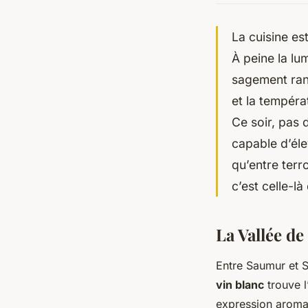
La cuisine es
À peine la lum
sagement rang
et la tempéra
Ce soir, pas 
capable d’éle
qu’entre terr
c’est celle-l
La Vallée de
Entre Saumur et Sa
vin blanc
trouve l’
expression aromati