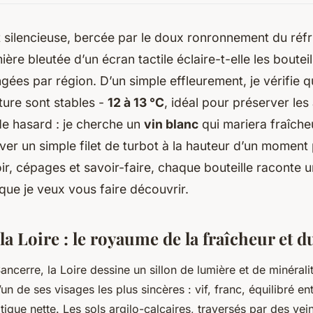
t silencieuse, bercée par le doux ronronnement du réfri
ière bleutée d’un écran tactile éclaire-t-elle les bouteil
ées par région. D’un simple effleurement, je vérifie q
ture sont stables -
12 à 13 °C
, idéal pour préserver les
de hasard : je cherche un
vin blanc
qui mariera fraîcheu
ver un simple filet de turbot à la hauteur d’un moment
oir, cépages et savoir-faire, chaque bouteille raconte un
à que je veux vous faire découvrir.
 la Loire : le royaume de la fraîcheur et du
ncerre, la Loire dessine un sillon de lumière et de minéralité
un de ses visages les plus sincères : vif, franc, équilibré ent
que nette. Les sols argilo-calcaires, traversés par des vein