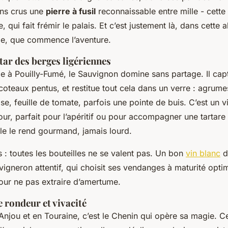
ins crus une
pierre à fusil
reconnaissable entre mille - cette
, qui fait frémir le palais. Et c’est justement là, dans cette 
ge, que commence l’aventure.
tar des berges ligériennes
à Pouilly-Fumé, le Sauvignon domine sans partage. Il capte
 coteaux pentus, et restitue tout cela dans un verre : agrume
, feuille de tomate, parfois une pointe de buis. C’est un v
our, parfait pour l’apéritif ou pour accompagner une tartare
lle le rend gourmand, jamais lourd.
s : toutes les bouteilles ne se valent pas. Un bon
vin blanc
de
n vigneron attentif, qui choisit ses vendanges à maturité opti
our ne pas extraire d’amertume.
e rondeur et vivacité
n Anjou et en Touraine, c’est le Chenin qui opère sa magie. 