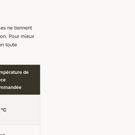
ces ne tiennent
tion. Pour mieux
en toute
Température de
ice
ommandée
 °C