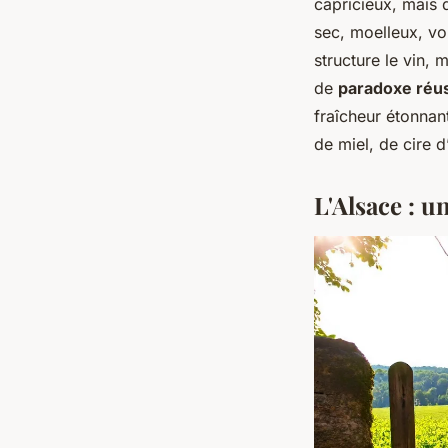
capricieux, mais d
sec, moelleux, vo
structure le vin, 
de
paradoxe réu
fraîcheur étonnant
de miel, de cire d
L'Alsace : 