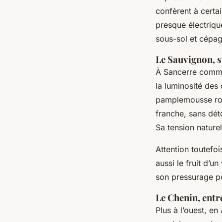
confèrent à certa
presque électrique
sous-sol et cépa
Le Sauvignon, s
À Sancerre comme 
la luminosité des
pamplemousse rose
franche, sans dét
Sa tension nature
Attention toutefoi
aussi le fruit d’u
son pressurage p
Le Chenin, entr
Plus à l’ouest, e