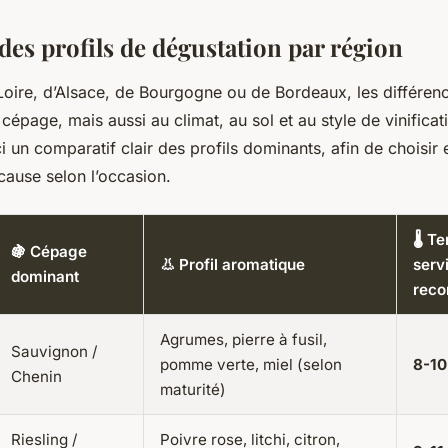
des profils de dégustation par région
 Loire, d’Alsace, de Bourgogne ou de Bordeaux, les différen
cépage, mais aussi au climat, au sol et au style de vinifica
ci un comparatif clair des profils dominants, afin de choisir 
ause selon l’occasion.
🌡️ 
🍇 Cépage
👃 Profil aromatique
serv
dominant
rec
Agrumes, pierre à fusil,
Sauvignon /
pomme verte, miel (selon
8-10
Chenin
maturité)
Riesling /
Poivre rose, litchi, citron,