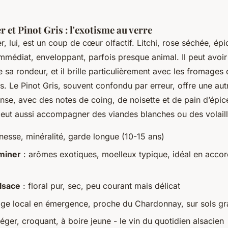
et Pinot Gris : l'exotisme au verre
 lui, est un coup de cœur olfactif. Litchi, rose séchée, épi
mmédiat, enveloppant, parfois presque animal. Il peut avoi
e sa rondeur, et il brille particulièrement avec les fromages
es. Le Pinot Gris, souvent confondu par erreur, offre une au
nse, avec des notes de coing, de noisette et de pain d’épice
l peut aussi accompagner des viandes blanches ou des volail
inesse, minéralité, garde longue (10-15 ans)
miner
: arômes exotiques, moelleux typique, idéal en accor
lsace
: floral pur, sec, peu courant mais délicat
ge local en émergence, proche du Chardonnay, sur sols gr
léger, croquant, à boire jeune - le vin du quotidien alsacien