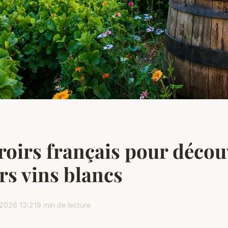
roirs français pour découv
rs vins blancs
2026 13:21
9 min de lecture