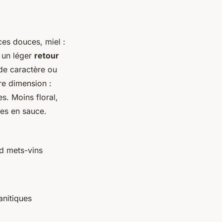
ces douces, miel :
r un léger
retour
 de caractère ou
tre dimension :
s. Moins floral,
les en sauce.
d mets-vins
anitiques