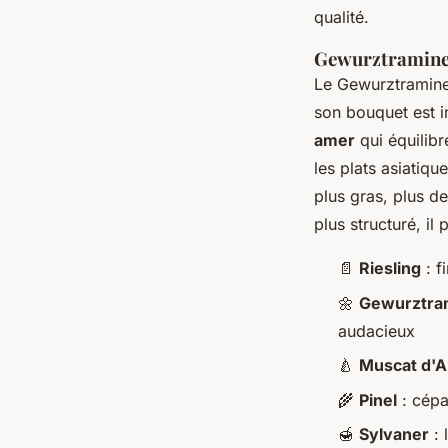
qualité.
Gewurztraminer 
Le Gewurztraminer,
son bouquet est i
amer
qui équilibr
les plats asiatiqu
plus gras, plus de
plus structuré, i
📄
Riesling
: f
🌼
Gewurztra
audacieux
🍐
Muscat d'A
🌾
Pinel
: cépa
🍯
Sylvaner
: 