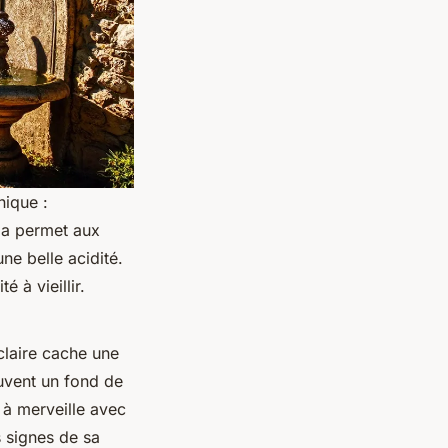
nique :
ela permet aux
ne belle acidité.
 à vieillir.
 claire cache une
ouvent un fond de
e à merveille avec
s signes de sa