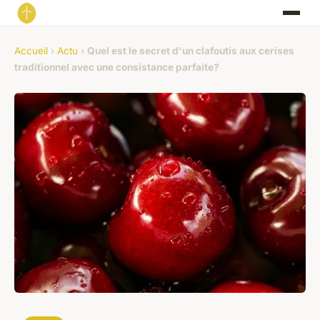
Accueil
›
Actu
›
Quel est le secret d'un clafoutis aux cerises
traditionnel avec une consistance parfaite?