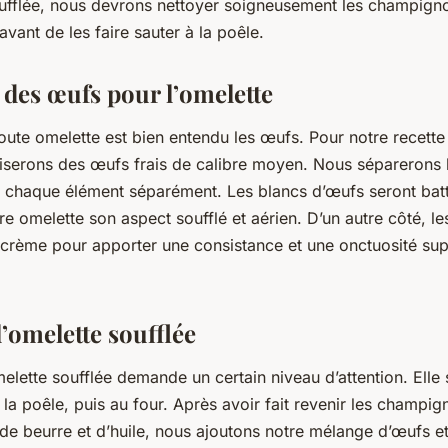
ufflée, nous devrons nettoyer soigneusement les champigno
avant de les faire sauter à la poêle.
 des œufs pour l’omelette
toute omelette est bien entendu les
œufs
. Pour notre recette
iliserons des œufs frais de calibre moyen. Nous séparerons 
s chaque élément séparément. Les blancs d’œufs seront batt
e omelette son aspect soufflé et aérien. D’un autre côté, le
crème
pour apporter une consistance et une onctuosité su
’omelette soufflée
elette soufflée demande un certain niveau d’attention. Elle 
 la
poêle
, puis au four. Après avoir fait revenir les champig
 de
beurre
et d’
huile
, nous ajoutons notre mélange d’œufs et