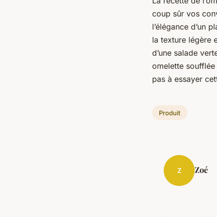
La recette de l’om
coup sûr vos convi
l’élégance d’un pl
la texture légère
d’une salade ver
omelette soufflée 
pas à essayer cet
Produit
Zoé
Z