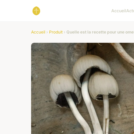
Accueil
Act
Accueil
›
Produit
›
Quelle est la recette pour une om