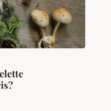
elette
is?