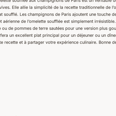
elette soufflée aux champignons de Paris est un véritable dé
ves. Elle allie la simplicité de la recette traditionnelle de l’
at soufflé. Les
champignons de Paris
ajoutent une touche de
 et aérienne de l’omelette soufflée est simplement irrésisti
te ou de
pommes de terre
sautées pour une version plus go
fera un excellent plat principal pour un déjeuner ou un dîner
te recette et à partager votre expérience culinaire. Bonne d