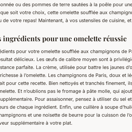
sonnée ou des
pommes de terre
sautées à la
poêle
pour une
ue soit votre choix, cette omelette soufflée aux champigno
ou de votre repas! Maintenant, à vos
ustensiles de cuisine
, e
s ingrédients pour une omelette réussie
édients
pour votre omelette soufflée aux champignons de Par
sultat délicieux. Les œufs de calibre moyen sont à privilégi
istance parfaite. La
crème
, utilisée pour battre les jaunes d
 richesse à l’omelette. Les
champignons de Paris
, doux et l
ait pour cette recette. Bien nettoyés et tranchés finement, il
omelette. Et n’oublions pas le
fromage
à pâte molle, qui ajou
pplémentaire. Pour assaisonner, pensez à utiliser du
sel
et
eurs de chaque ingrédient. Enfin, une cuillère à soupe d’
huil
 champignons et une noisette de
beurre
pour la cuisson de l’
eur supplémentaire à votre plat.