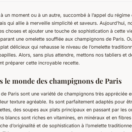
 à un moment ou à un autre, succombé à l’appel du régime 
ais qui allie à merveille simplicité et saveurs. Aujourd’hui, n
s choses et ajouter une touche de sophistication à cette viei
arant une omelette soufflée aux champignons de Paris. Ou
n
plat délicieux
qui rehausse le niveau de l’omelette traditionn
papilles. Alors, sans plus attendre, mettons nos tabliers et
 préparer cette incroyable recette.
s le monde des champignons de Paris
de Paris
sont une variété de champignons très appréciée e
 leur texture agréable. Ils sont parfaitement adaptés pour êt
ettes, des soupes aux plats principaux en passant par les o
s blancs sont riches en vitamines, en minéraux et en fibres a
he d’originalité et de sophistication à l’omelette traditionn