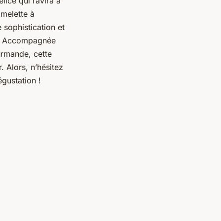
lice qui ravira à
omelette à
 sophistication et
ble. Accompagnée
urmande, cette
. Alors, n’hésitez
égustation !