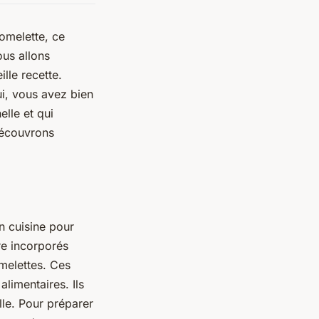
omelette, ce
ous allons
lle recette.
i, vous avez bien
elle et qui
 découvrons
n cuisine pour
re incorporés
melettes. Ces
limentaires. Ils
elle. Pour préparer