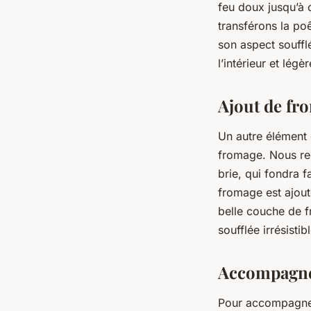
feu doux jusqu’à 
transférons la poê
son aspect souffl
l’intérieur et légè
Ajout de f
Un autre élément 
fromage
. Nous r
brie, qui fondra 
fromage est ajout
belle couche de f
soufflée irrésistibl
Accompagnem
Pour accompagner