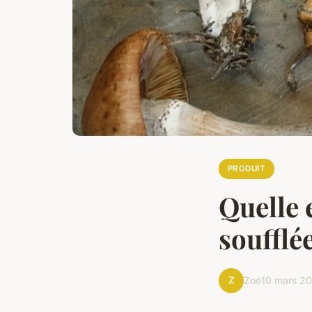
PRODUIT
Quelle 
soufflé
Z
Zoé
10 mars 2