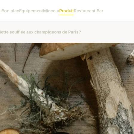
u
Bon plan
Equipement
Minceur
Produit
Restaurant Bar
elette soufflée aux champignons de Paris?