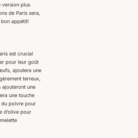
 version plus
ns de Paris sera,
t bon appétit!
is est crucial
er pour leur goût
’œufs, ajoutera une
égèrement terreux,
s ajouteront une
tera une touche
 du
poivre
pour
e d’olive
pour
omelette